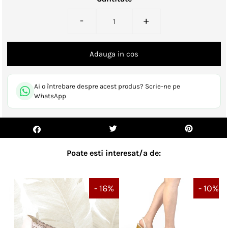
-
+
Ai o întrebare despre acest produs? Scrie-ne pe
WhatsApp
Poate esti interesat/a de:
- 16%
- 10%