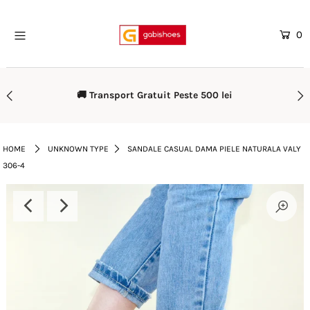
0
Home
Mega Oferte
🚚 Transport Gratuit Peste 500 lei
Femei
Barbati
HOME
UNKNOWN TYPE
SANDALE CASUAL DAMA PIELE NATURALA VALY
306-4
Copii
Rieker
Genti
Reduceri
Curele