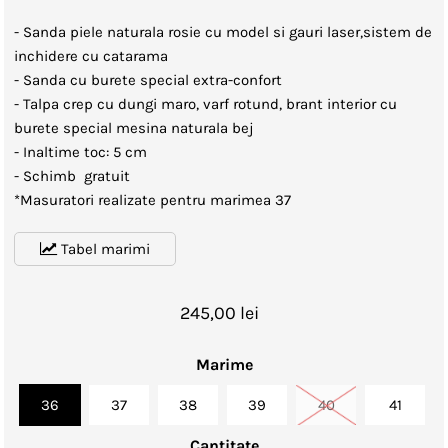
- Sanda piele naturala rosie cu model si gauri laser,sistem de
inchidere cu catarama
- Sanda cu burete special extra-confort
- Talpa crep cu dungi maro, varf rotund, brant interior cu
burete special mesina naturala bej
- Inaltime toc: 5 cm
- Schimb gratuit
*Masuratori realizate pentru marimea 37
Tabel marimi
245,00 lei
Marime
36
37
38
39
40
41
Cantitate