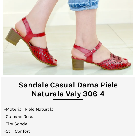
Lenjerii de Pat
Viziere
Catalog
Contact
Autentificare sau creeaza cont
client
Sandale Casual Dama Piele
Naturala Valy 306-4
-Material: Piele Naturala
-Culoare: Rosu
-Tip: Sanda
-Stil: Confort