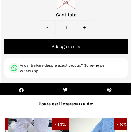
40
Cantitate
-
+
Ai o întrebare despre acest produs? Scrie-ne pe
WhatsApp
Poate esti interesat/a de:
 7%
- 14%
- 8%