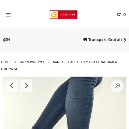
0
Home
Mega Oferte
🚚 Transport Gratuit Peste 500 lei
Femei
Barbati
HOME
UNKNOWN TYPE
SANDALE CASUAL DAMA PIELE NATURALA
OTILLYA S1
Copii
Rieker
Genti
Reduceri
Curele