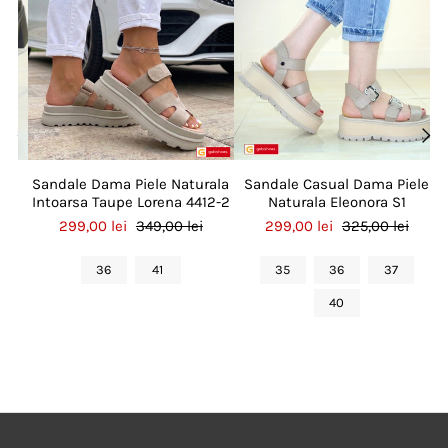
ele
Sandale Dama Piele Naturala
Sandale Casual Dama Piele
Intoarsa Taupe Lorena 4412-2
Naturala Eleonora S1
299,00 lei
349,00 lei
299,00 lei
325,00 lei
36
41
35
36
37
40