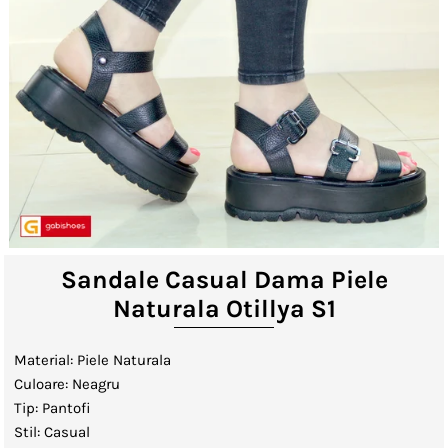
Lenjerii de Pat
Viziere
Catalog
Contact
Autentificare sau creeaza cont
client
Sandale Casual Dama Piele
Naturala Otillya S1
Material: Piele Naturala
Culoare: Neagru
Tip: Pantofi
Stil: Casual