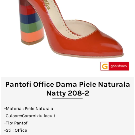
Lenjerii de Pat
Viziere
Catalog
Contact
Autentificare sau creeaza cont
client
Pantofi Office Dama Piele Naturala
Natty 208-2
-Material: Piele Naturala
-Culoare:Caramiziu lacuit
-Tip: Pantofi
-Stil: Office