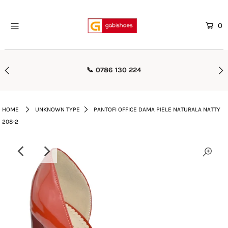
0
Home
Mega Oferte
📞 0786 130 224
Femei
Barbati
HOME
UNKNOWN TYPE
PANTOFI OFFICE DAMA PIELE NATURALA NATTY
208-2
Copii
Rieker
Genti
Reduceri
Curele