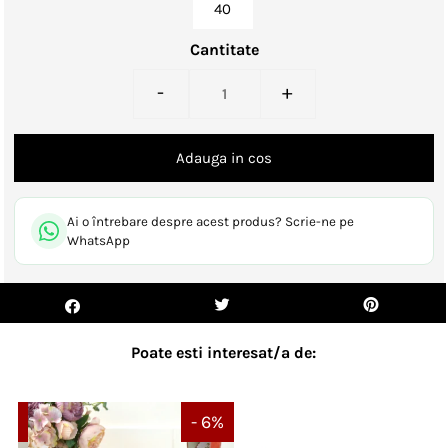
40
Cantitate
-
+
Ai o întrebare despre acest produs? Scrie-ne pe
WhatsApp
Poate esti interesat/a de:
 9%
- 6%