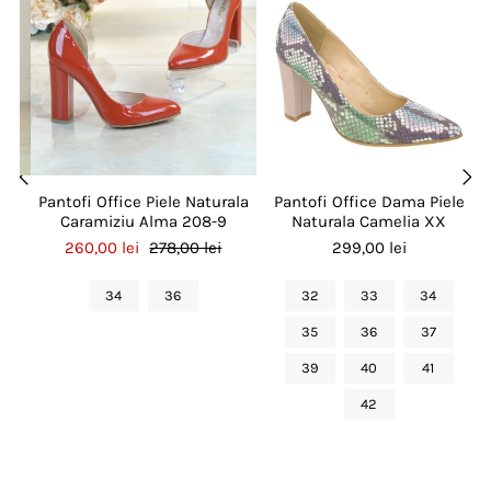
le
Pantofi Office Piele Naturala
Pantofi Office Dama Piele
Caramiziu Alma 208-9
Naturala Camelia XX
260,00 lei
278,00 lei
299,00 lei
34
36
32
33
34
35
36
37
39
40
41
42