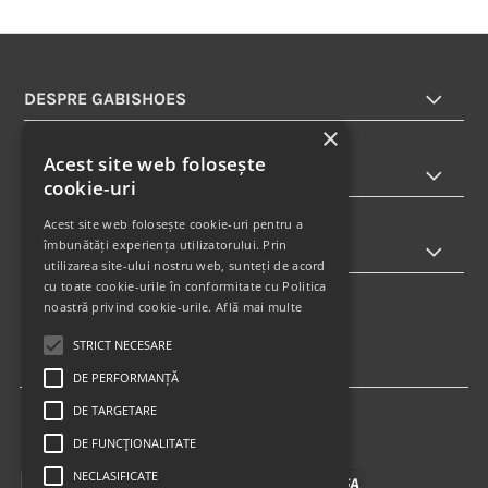
DESPRE GABISHOES
×
Acest site web folosește
INFORMATII
cookie-uri
Acest site web folosește cookie-uri pentru a
îmbunătăți experiența utilizatorului. Prin
ABONARE LA NEWSLETTER
utilizarea site-ului nostru web, sunteți de acord
cu toate cookie-urile în conformitate cu Politica
noastră privind cookie-urile.
Află mai multe
STRICT NECESARE
DE PERFORMANȚĂ
DE TARGETARE
DE FUNCŢIONALITATE
NECLASIFICATE