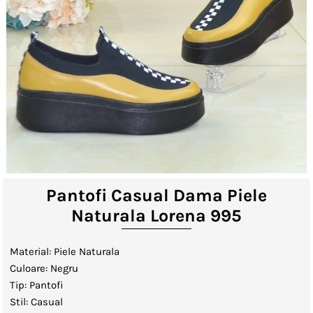
Lenjerii de Pat
Viziere
Catalog
Contact
Autentificare sau creeaza cont
client
Pantofi Casual Dama Piele
Naturala Lorena 995
Material: Piele Naturala
Culoare: Negru
Tip: Pantofi
Stil: Casual