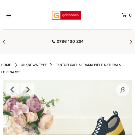
0
Home
Mega Oferte
📞 0786 130 224
Femei
Barbati
HOME
UNKNOWN TYPE
PANTOFI CASUAL DAMA PIELE NATURALA
LORENA 995
Copii
Rieker
Genti
Reduceri
Curele