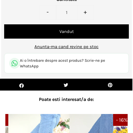
-
+
Anunta-ma cand revine pe stoc
Ai o întrebare despre acest produs? Scrie-ne pe
WhatsApp
Poate esti interesat/a de:
 8%
- 16%