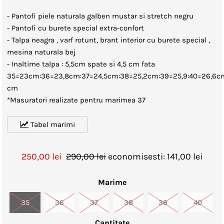
- Pantofi piele naturala galben mustar si stretch negru
- Pantofi cu burete special extra-confort
- Talpa neagra , varf rotunt, brant interior cu burete special ,
mesina naturala bej
- Inaltime talpa : 5,5cm spate si 4,5 cm fata
35=23cm:36=23,8cm:37=24,5cm:38=25,2cm:39=25,9:40=26,6cm
cm
*Masuratori realizate pentru marimea 37
Tabel marimi
250,00 lei
290,00 lei
economisesti: 141,00 lei
Marime
35
36
37
38
39
40
Cantitate