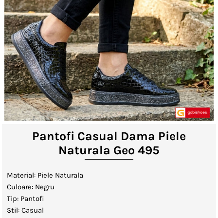
Lenjerii de Pat
Viziere
Catalog
Contact
Autentificare sau creeaza cont
client
Pantofi Casual Dama Piele
Naturala Geo 495
Material: Piele Naturala
Culoare: Negru
Tip: Pantofi
Stil: Casual