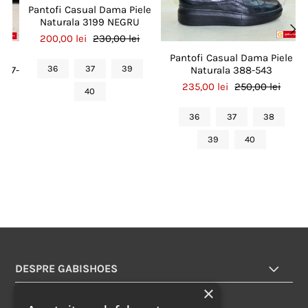
Pantofi Casual Dama Piele
Naturala 3199 NEGRU
200,00 lei
230,00 lei
ele
Pantofi Casual Dama Piele
36
37
39
4427-
Naturala 388-543
235,00 lei
250,00 lei
40
36
37
38
39
40
DESPRE GABISHOES
×