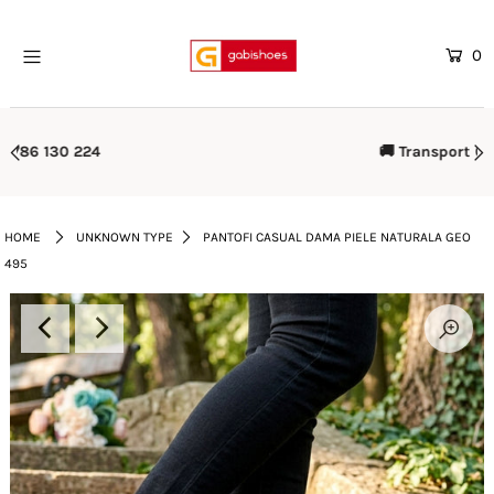
0
Home
Mega Oferte
🚚 Transport Gratuit Peste 500 lei
Femei
Barbati
HOME
UNKNOWN TYPE
PANTOFI CASUAL DAMA PIELE NATURALA GEO
495
Copii
Rieker
Genti
Reduceri
Curele