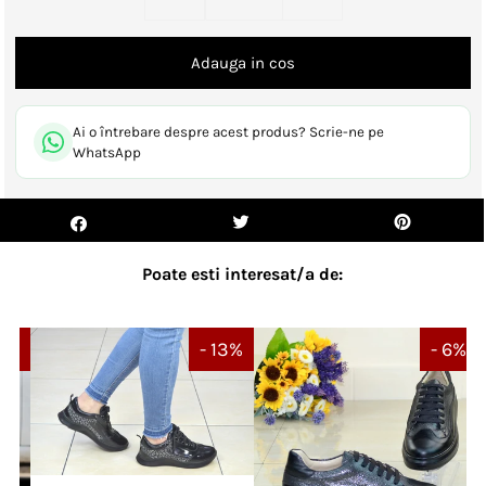
Ai o întrebare despre acest produs? Scrie-ne pe
WhatsApp
Poate esti interesat/a de:
14%
- 13%
- 6%