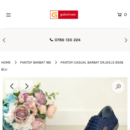
0
Home
Mega Oferte
📞 0786 130 224
Femei
Barbati
HOME
PANTOF BARBAT 185
PANTOFI CASUAL BARBAT DR.JEELS 9506
BLU
Copii
Rieker
Genti
Reduceri
Curele