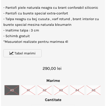
- Pantofi piele naturala neagra cu brant conforabil siliconic
- Pantofi cu burete special extra-confort
- Talpa neagru cu bej cusuta , varf rotund , brant interior cu
burete special mesina naturala bleumarin
- Inaltime talpa : 3 cm
- Schimb gratuit
*Masuratori realizate pentru marimea 41
Tabel marimi
290,00 lei
Marime
40
41
42
43
44
45
Cantitate