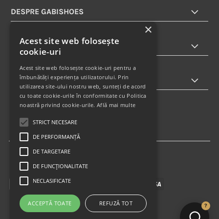
DESPRE GABISHOES
×
Acest site web folosește
INFORMATII
cookie-uri
Acest site web folosește cookie-uri pentru a
îmbunătăți experiența utilizatorului. Prin
ABONARE LA NEWSLETTER
utilizarea site-ului nostru web, sunteți de acord
cu toate cookie-urile în conformitate cu Politica
noastră privind cookie-urile.
Află mai multe
STRICT NECESARE
DE PERFORMANȚĂ
DE TARGETARE
DE FUNCŢIONALITATE
NECLASIFICATE
ACCEPTĂ TOATE
REFUZĂ TOT
?