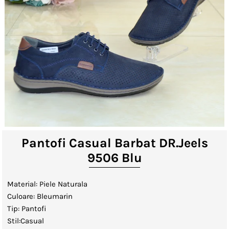
Lenjerii de Pat
Viziere
Catalog
Contact
Autentificare sau creeaza cont
client
Pantofi Casual Barbat DR.Jeels
9506 Blu
Material: Piele Naturala
Culoare: Bleumarin
Tip: Pantofi
Stil:Casual