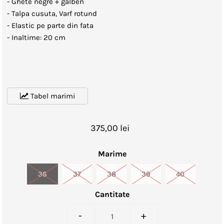
- Ghete negre + galben
- Talpa cusuta, Varf rotund
- Elastic pe parte din fata
- Inaltime: 20 cm
Tabel marimi
375,00 lei
Marime
36
37
38
39
40
Cantitate
-
+