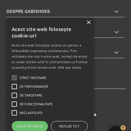
DESPRE GABISHOES
×
Acest site web folosește
INFORMATII
cookie-uri
Acest site web folosește cookie-uri pentru a
îmbunătăți experiența utilizatorului. Prin
ABONARE LA NEWSLETTER
utilizarea site-ului nostru web, sunteți de acord
cu toate cookie-urile în conformitate cu Politica
noastră privind cookie-urile.
Află mai multe
STRICT NECESARE
DE PERFORMANȚĂ
DE TARGETARE
DE FUNCŢIONALITATE
NECLASIFICATE
ACCEPTĂ TOATE
REFUZĂ TOT
?