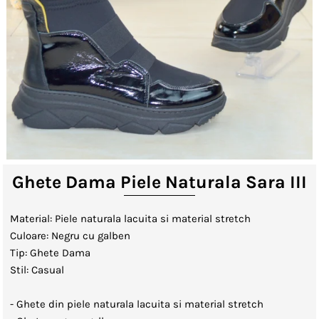
Lenjerii de Pat
Viziere
Catalog
Contact
Autentificare sau creeaza cont
client
Ghete Dama Piele Naturala Sara III
Material: Piele naturala lacuita si material stretch
Culoare: Negru cu galben
Tip: Ghete Dama
Stil: Casual
- Ghete din piele naturala lacuita si material stretch