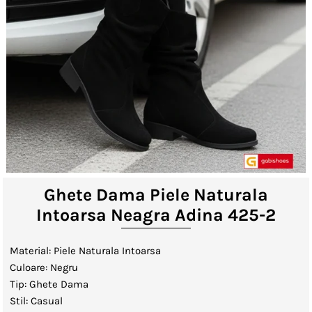
Lenjerii de Pat
Viziere
Catalog
Contact
Autentificare sau creeaza cont
client
Ghete Dama Piele Naturala
Intoarsa Neagra Adina 425-2
Material: Piele Naturala Intoarsa
Culoare: Negru
Tip: Ghete Dama
Stil: Casual