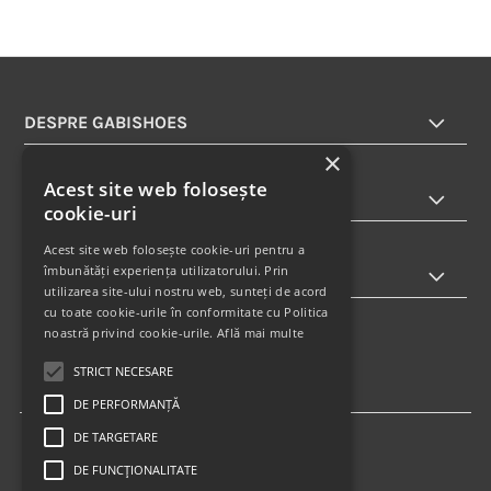
DESPRE GABISHOES
×
Acest site web folosește
INFORMATII
cookie-uri
Acest site web folosește cookie-uri pentru a
îmbunătăți experiența utilizatorului. Prin
ABONARE LA NEWSLETTER
utilizarea site-ului nostru web, sunteți de acord
cu toate cookie-urile în conformitate cu Politica
noastră privind cookie-urile.
Află mai multe
STRICT NECESARE
DE PERFORMANȚĂ
DE TARGETARE
DE FUNCŢIONALITATE