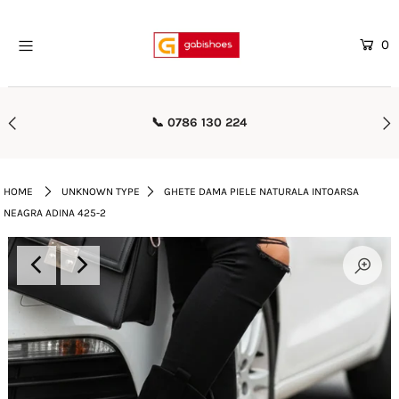
0
Home
Mega Oferte
30 224
🚚 Transport Gratuit Pes
Femei
Barbati
HOME
UNKNOWN TYPE
GHETE DAMA PIELE NATURALA INTOARSA
NEAGRA ADINA 425-2
Copii
Rieker
Genti
Reduceri
Curele