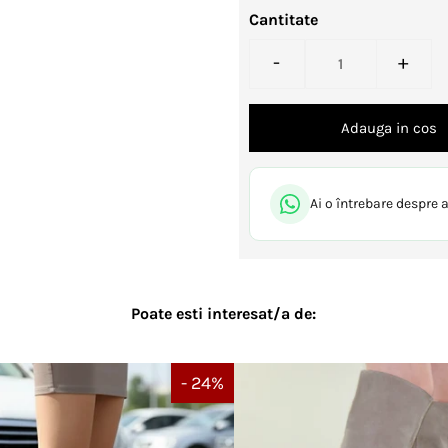
Cantitate
-
+
Ai o întrebare despre
Poate esti interesat/a de:
- 24%