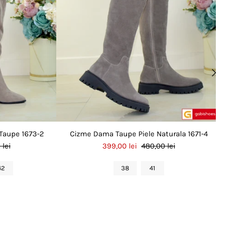
Taupe 1673-2
Cizme Dama Taupe Piele Naturala 1671-4
 lei
399,00 lei
480,00 lei
42
38
41