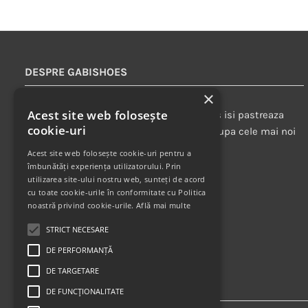
DESPRE GABISHOES
×
Acest site web folosește
Cu peste 20 de ani experienta, GabiShoes isi pastreaza
cookie-uri
traditia de a oferi doar pantofi din piele dupa cele mai noi
tendinte ale modei.
Acest site web folosește cookie-uri pentru a
îmbunătăți experiența utilizatorului. Prin
utilizarea site-ului nostru web, sunteți de acord
cu toate cookie-urile în conformitate cu Politica
noastră privind cookie-urile.
Află mai multe
STRICT NECESARE
DE PERFORMANȚĂ
DE TARGETARE
DE FUNCŢIONALITATE