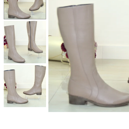
Lenjerii de Pat
Viziere
Catalog
Contact
Autentificare sau creeaza cont
client