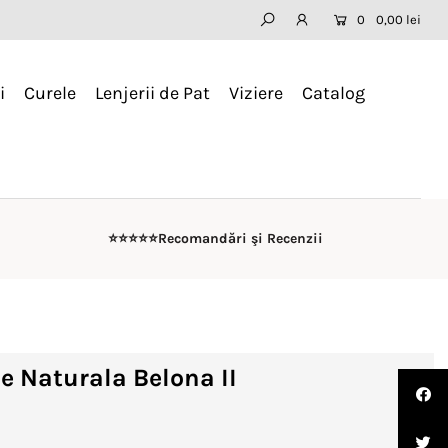
0
0,00 lei
i
Curele
Lenjerii de Pat
Viziere
Catalog
⭐️⭐️⭐️⭐️⭐️Recomandări şi Recenzii
e Naturala Belona II