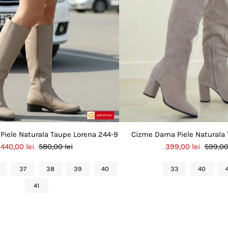
iele Naturala Taupe Lorena 244-9
Cizme Dama Piele Naturala 
440,00 lei
580,00 lei
399,00 lei
599,00
37
38
39
40
33
40
41