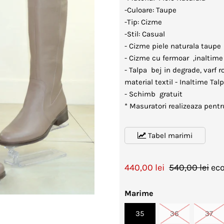
-Culoare: Taupe
-Tip: Cizme
-Stil: Casual
- Cizme piele naturala taupe
- Cizme cu fermoar ,inaltime
- Talpa bej in degrade, varf 
material textil - Inaltime Ta
- Schimb gratuit
* Masuratori realizeaza pent
Tabel marimi
440,00 lei
540,00 lei
eco
Marime
35
36
37