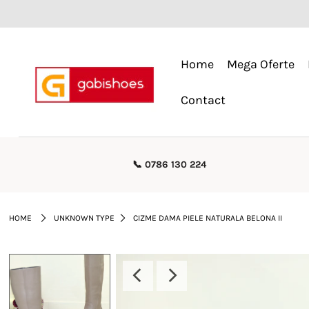
Home
Home
Mega Oferte
Mega Oferte
Contact
Femei
Barbati
📞 0786 130 224
Copii
Rieker
HOME
UNKNOWN TYPE
CIZME DAMA PIELE NATURALA BELONA II
Genti
Reduceri
Curele