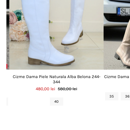
rena
Cizme Dama Piele Naturala Alba Belona 244-
Cizme Dama P
344
480,00 lei
580,00 lei
35
36
40
40