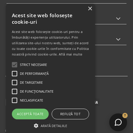
×
Acest site web folosește
INFORMATII
cookie-uri
Acest site web folosește cookie-uri pentru a
îmbunătăți experiența utilizatorului. Prin
ABONARE LA NEWSLETTER
utilizarea site-ului nostru web, sunteți de acord
cu toate cookie-urile în conformitate cu Politica
noastră privind cookie-urile.
Află mai multe
STRICT NECESARE
DE PERFORMANȚĂ
DE TARGETARE
DE FUNCŢIONALITATE
NECLASIFICATE
ACCEPTĂ TOATE
REFUZĂ TOT
?
ARATĂ DETALIILE
© 2026 GabiShoes
•
Powered by Shopify