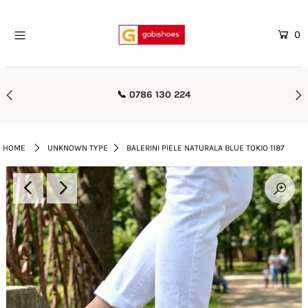
0
Home
Mega Oferte
📞 0786 130 224
Femei
Barbati
HOME
UNKNOWN TYPE
BALERINI PIELE NATURALA BLUE TOKIO 1187
Copii
Rieker
Genti
Reduceri
Curele