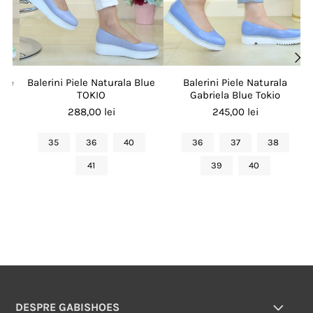
erde
Balerini Piele Naturala Blue
Balerini Piele Naturala
TOKIO
Gabriela Blue Tokio
288,00 lei
245,00 lei
35
36
40
36
37
38
41
39
40
DESPRE GABISHOES