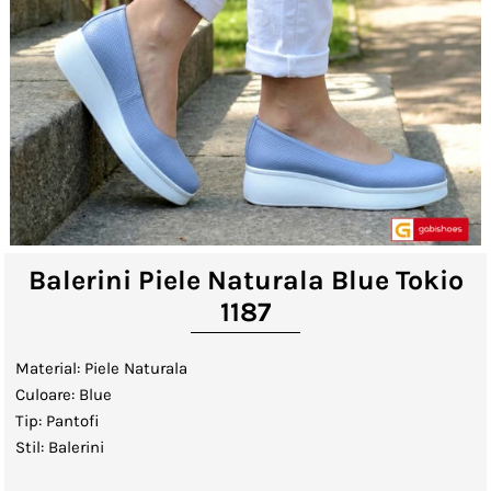
Lenjerii de Pat
Viziere
Catalog
Contact
Autentificare sau creeaza cont
client
Balerini Piele Naturala Blue Tokio
1187
Material: Piele Naturala
Culoare: Blue
Tip: Pantofi
Stil: Balerini