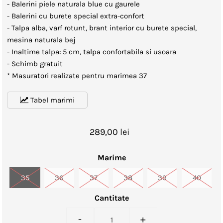
- Balerini piele naturala blue cu gaurele
- Balerini cu burete special extra-confort
- Talpa alba, varf rotunt, brant interior cu burete special,
mesina naturala bej
- Inaltime talpa: 5 cm, talpa confortabila si usoara
- Schimb gratuit
* Masuratori realizate pentru marimea 37
Tabel marimi
289,00 lei
Marime
35
36
37
38
39
40
Cantitate
-
+