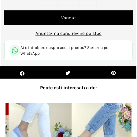
Anunta-ma cand revine pe stoc
Ai o întrebare despre acest produs? Scrie-ne pe
WhatsApp
Poate esti interesat/a de:
10%