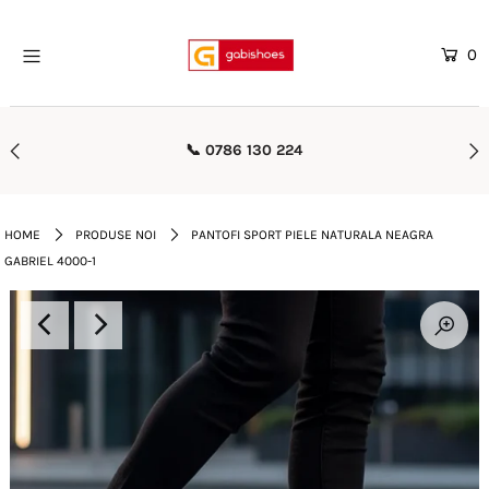
0
Home
Mega Oferte
🚚 Transport Gratuit Peste 500 lei
Femei
Barbati
HOME
PRODUSE NOI
PANTOFI SPORT PIELE NATURALA NEAGRA
GABRIEL 4000-1
Copii
Rieker
Genti
Reduceri
Curele