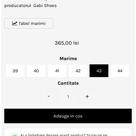
producatorul Gabi Shoes
Tabel marimi
365,00 lei
Marime
39
40
41
42
43
44
Cantitate
-
+
Ai o întrebare despre acest produs? Scrie-ne pe