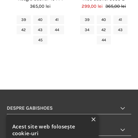
365,00 lei
299,00 lei
365,00 lei
39
40
41
39
40
41
42
43
44
34
42
43
45
44
DESPRE GABISHOES
×
Acest site web folosește
INFORMATII
cookie-uri