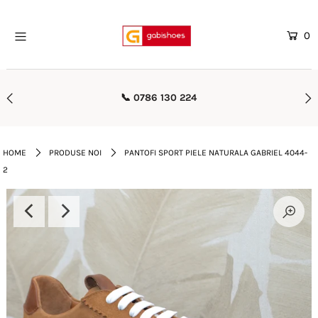
0
Home
Mega Oferte
🚚 Transport Gratuit Peste 500 lei
Femei
Barbati
HOME
PRODUSE NOI
PANTOFI SPORT PIELE NATURALA GABRIEL 4044-
2
Copii
Rieker
Genti
Reduceri
Curele