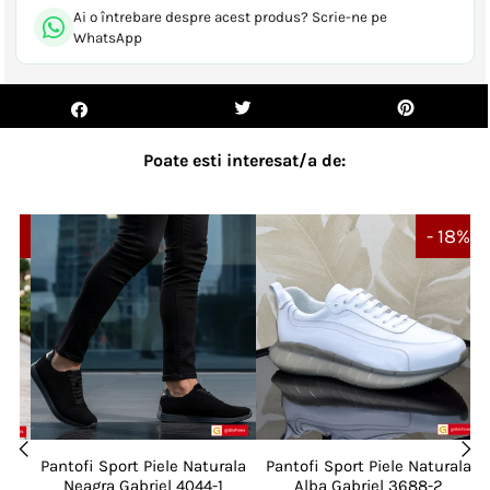
Ai o întrebare despre acest produs? Scrie-ne pe
WhatsApp
Poate esti interesat/a de:
14%
- 18%
le
Pantofi Sport Piele Naturala
Pantofi Sport Piele Naturala
ra
Neagra Gabriel 4044-1
Alba Gabriel 3688-2