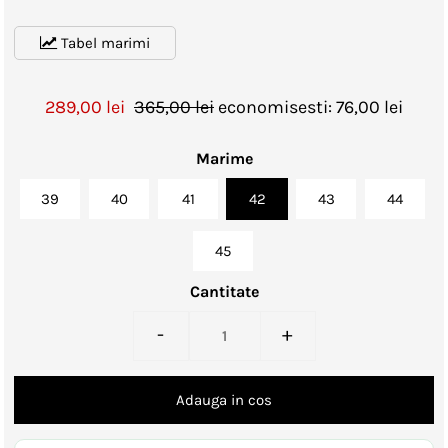
Tabel marimi
289,00 lei
365,00 lei
economisesti: 76,00 lei
Marime
39
40
41
42
43
44
45
Cantitate
-
+