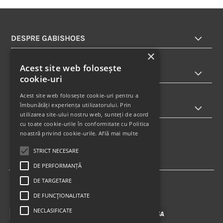
DESPRE GABISHOES
×
Acest site web folosește
INFORMATII
cookie-uri
Acest site web folosește cookie-uri pentru a
îmbunătăți experiența utilizatorului. Prin
ABONARE LA NEWSLETTER
utilizarea site-ului nostru web, sunteți de acord
cu toate cookie-urile în conformitate cu Politica
noastră privind cookie-urile.
Află mai multe
STRICT NECESARE
DE PERFORMANȚĂ
DE TARGETARE
DE FUNCŢIONALITATE
NECLASIFICATE