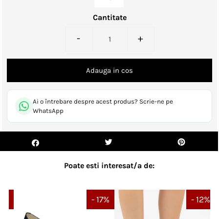
Cantitate
-
+
Ai o întrebare despre acest produs? Scrie-ne pe
WhatsApp
Poate esti interesat/a de:
14%
- 17%
- 12%