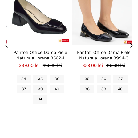
le
Pantofi Office Dama Piele
Pantofi Office Dama Piele
6
Naturala Lorena 3562-1
Naturala Lorena 3994-3
339,00 lei
410,00 lei
359,00 lei
410,00 lei
34
35
36
35
36
37
37
39
40
38
39
40
41