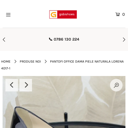
0
Home
Mega Oferte
30 224
🚚 Transport Gratuit Pes
Femei
Barbati
HOME
PRODUSE NOI
PANTOFI OFFICE DAMA PIELE NATURALA LORENA
4017-1
Copii
Rieker
Genti
Reduceri
Curele