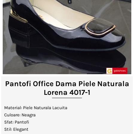
Lenjerii de Pat
Viziere
Catalog
Contact
Autentificare sau creeaza cont
client
Pantofi Office Dama Piele Naturala
Lorena 4017-1
Material: Piele Naturala Lacuita
Culoare: Neagra
Sfat: Pantofi
Stil: Elegant