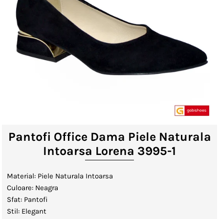
Lenjerii de Pat
Viziere
Catalog
Contact
Autentificare sau creeaza cont
client
Pantofi Office Dama Piele Naturala
Intoarsa Lorena 3995-1
Material: Piele Naturala Intoarsa
Culoare: Neagra
Sfat: Pantofi
Stil: Elegant