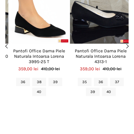
le
Pantofi Office Dama Piele
Pantofi Office Dama Piele
4-10
Naturala Intoarsa Lorena
Naturala Intoarsa Lorena
3995-25 T
4313-1
359,00 lei
410,00 lei
359,00 lei
410,00 lei
36
38
39
35
36
37
40
39
40