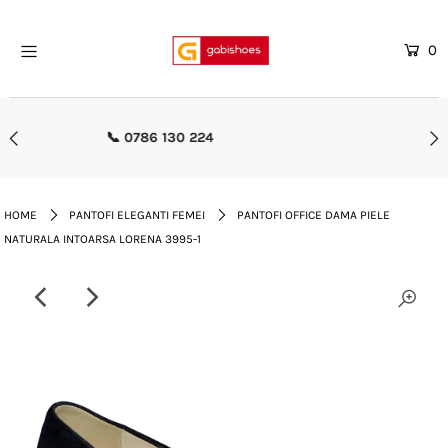
0
Home
Mega Oferte
🚚 Transport Gratuit Peste 500 lei
Femei
Barbati
HOME
PANTOFI ELEGANTI FEMEI
PANTOFI OFFICE DAMA PIELE
NATURALA INTOARSA LORENA 3995-1
Copii
Rieker
Genti
Reduceri
Curele