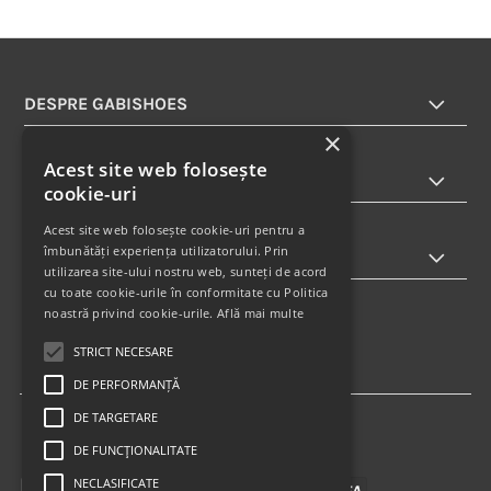
DESPRE GABISHOES
×
Acest site web folosește
INFORMATII
cookie-uri
Acest site web folosește cookie-uri pentru a
îmbunătăți experiența utilizatorului. Prin
ABONARE LA NEWSLETTER
utilizarea site-ului nostru web, sunteți de acord
cu toate cookie-urile în conformitate cu Politica
noastră privind cookie-urile.
Află mai multe
STRICT NECESARE
DE PERFORMANȚĂ
DE TARGETARE
DE FUNCŢIONALITATE
NECLASIFICATE