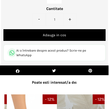
Cantitate
-
+
Ai o întrebare despre acest produs? Scrie-ne pe
WhatsApp
Poate esti interesat/a de:
 5%
- 12%
- 12%