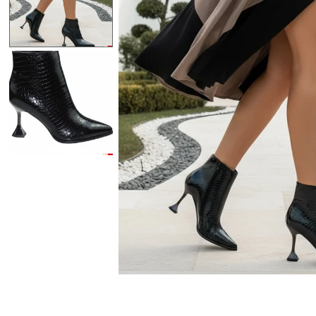
Lenjerii de Pat
Viziere
Catalog
Contact
Autentificare sau creeaza cont
client