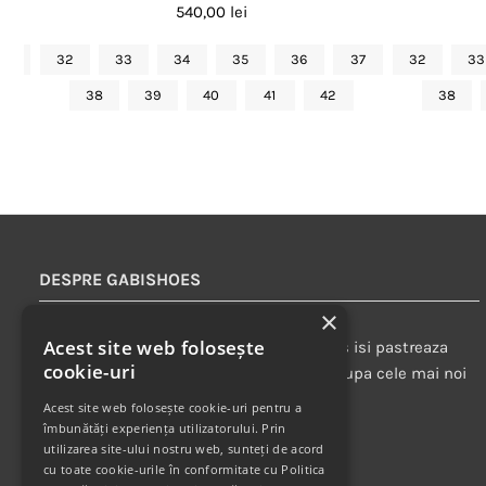
540,00 lei
40
32
33
34
35
36
37
32
33
38
39
40
41
42
38
DESPRE GABISHOES
×
Acest site web folosește
Cu peste 20 de ani experienta, GabiShoes isi pastreaza
cookie-uri
traditia de a oferi doar pantofi din piele dupa cele mai noi
tendinte ale modei.
Acest site web folosește cookie-uri pentru a
îmbunătăți experiența utilizatorului. Prin
utilizarea site-ului nostru web, sunteți de acord
cu toate cookie-urile în conformitate cu Politica