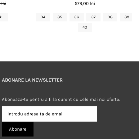
lei
579,00 lei
41
34
35
36
37
38
39
40
ABONARE LA NEWSLETTER
Aboneaza-te pentru a fi la curent cu cele mai noi oferte: