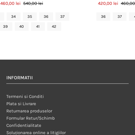
460,00 lei
540,00 lei
420,00 lei
460,00 
34
35
36
37
36
37
39
40
41
42
INFORMATII
Termeni si Conditi
Plata si Livrare
Returnarea produselor
Formular Retur/Schimb
Confidentialitate
Soluționarea online a litigiilor