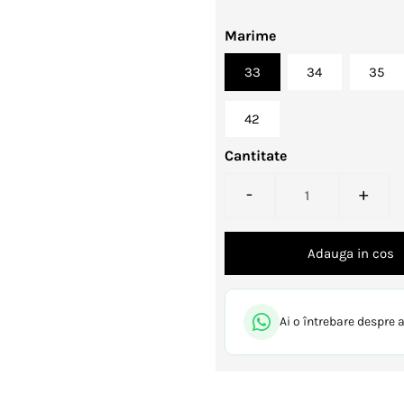
Marime
33
34
35
42
Cantitate
-
+
Ai o întrebare despre