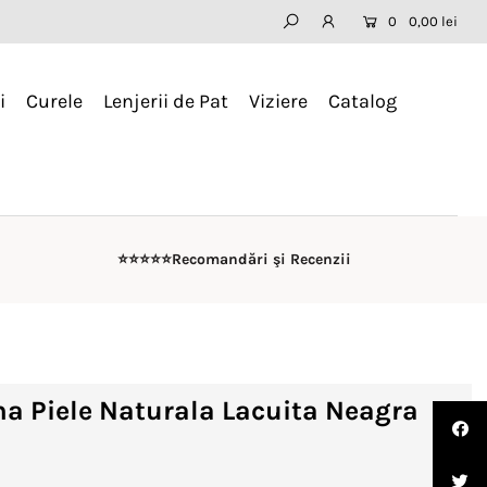
0
0,00 lei
i
Curele
Lenjerii de Pat
Viziere
Catalog
⭐️⭐️⭐️⭐️⭐️Recomandări şi Recenzii
a Piele Naturala Lacuita Neagra