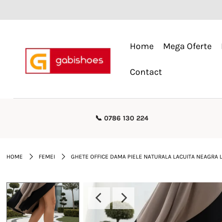
Home
Home
Mega Oferte
Mega Oferte
Contact
Femei
Barbati
📞 0786 130 224
Copii
Rieker
HOME
FEMEI
GHETE OFFICE DAMA PIELE NATURALA LACUITA NEAGRA 
Genti
Reduceri
Curele