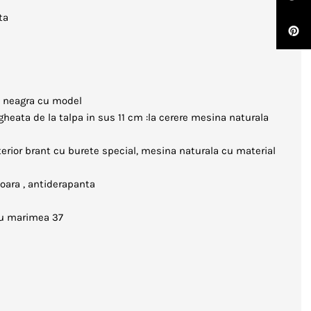
ta
ta neagra cu model
gheata de la talpa in sus 11 cm :la cerere mesina naturala
nterior brant cu burete special, mesina naturala cu material
soara , antiderapanta
ru marimea 37