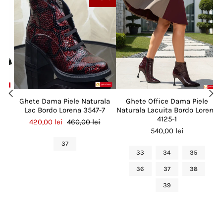
le
Ghete Dama Piele Naturala
Ghete Office Dama Piele
a
Lac Bordo Lorena 3547-7
Naturala Lacuita Bordo Lorena
4125-1
420,00 lei
460,00 lei
540,00 lei
37
33
34
35
36
37
38
39