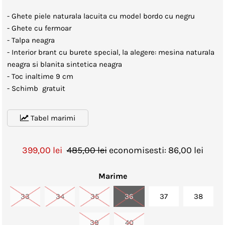
- Ghete piele naturala lacuita cu model bordo cu negru
- Ghete cu fermoar
- Talpa neagra
- Interior brant cu burete special, la alegere: mesina naturala
neagra si blanita sintetica neagra
- Toc inaltime 9 cm
- Schimb gratuit
Tabel marimi
399,00 lei
485,00 lei
economisesti: 86,00 lei
Marime
33
34
35
36
37
38
39
40