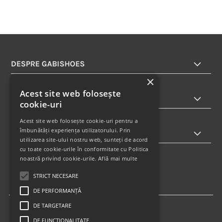
DESPRE GABISHOES
×
Acest site web folosește
INFORMATII
cookie-uri
Acest site web folosește cookie-uri pentru a
îmbunătăți experiența utilizatorului. Prin
ABONARE LA NEWSLETTER
utilizarea site-ului nostru web, sunteți de acord
cu toate cookie-urile în conformitate cu Politica
noastră privind cookie-urile.
Află mai multe
STRICT NECESARE
DE PERFORMANȚĂ
DE TARGETARE
DE FUNCŢIONALITATE